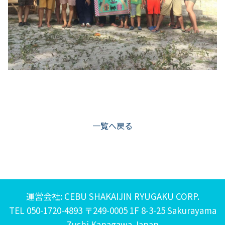
一覧へ戻る
運営会社: CEBU SHAKAIJIN RYUGAKU CORP.
TEL 050-1720-4893 〒249-0005 1F 8-3-25 Sakurayama
Zushi Kanagawa Japan