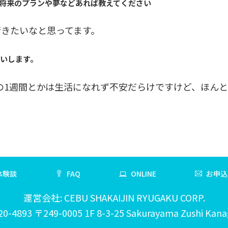
る将来のプランや夢などあれば教えてください
行きたいなと思ってます。
願いします。
の1週間とかは生活になれず不安だらけですけど、ほん
体験談
FAQ
ONLINE
お申込
運営会社: CEBU SHAKAIJIN RYUGAKU CORP.
20-4893 〒249-0005 1F 8-3-25 Sakurayama Zushi Kan