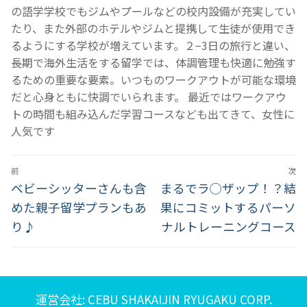
の語学学校でもジムやプールなどの校内設備が充実してい
たり、また外部のホテルやジムと提携して生徒が使用でき
るようにする学校が増えています。２−3日の旅行と違い、
長期で海外生活をする留学では、体調管理も快適に勉強す
るための重要な要素。いつものワークアウトが可能な環境
だと心身ともに快調でいられます。 最近ではワークアウ
トの時間も組み込んだ学習コースなども出てきて、女性に
人気です
投
前
次
稿
前
次
ベビーシッターさんも含
まるでラ◯ザップ！？結
の
の
めた親子留学プランもあ
果にコミットするパーソ
ナ
投
投
り♪
ナルトレーニングコース
ビ
稿:
稿:
ゲ
ー
運営会社: CEBU SHAKAIJIN RYUGAKU CORP.