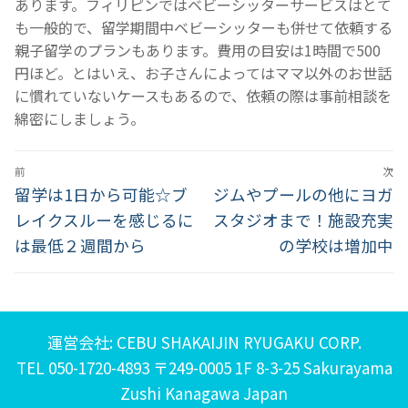
あります。フィリピンではベビーシッターサービスはとて
も一般的で、留学期間中ベビーシッターも併せて依頼する
親子留学のプランもあります。費用の目安は1時間で500
円ほど。とはいえ、お子さんによってはママ以外のお世話
に慣れていないケースもあるので、依頼の際は事前相談を
綿密にしましょう。
投
前
次
稿
前
次
留学は1日から可能☆ブ
ジムやプールの他にヨガ
の
の
レイクスルーを感じるに
スタジオまで！施設充実
ナ
投
投
は最低２週間から
の学校は増加中
ビ
稿:
稿:
ゲ
ー
運営会社: CEBU SHAKAIJIN RYUGAKU CORP.
シ
TEL 050-1720-4893 〒249-0005 1F 8-3-25 Sakurayama
Zushi Kanagawa Japan