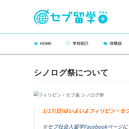
HOME
学校紹介
体験談
シノログ祭について
1/17(日)はいよいよフィリピン・
※
セブ社会人留学Facebookページ
に