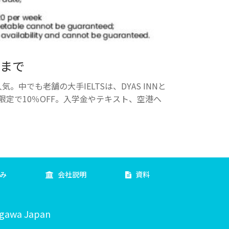
日まで
でも老舗の大手IELTSは、DYAS INNと
限定で10％OFF。入学金やテキスト、空港へ
。
み
会社説明
資料
agawa Japan