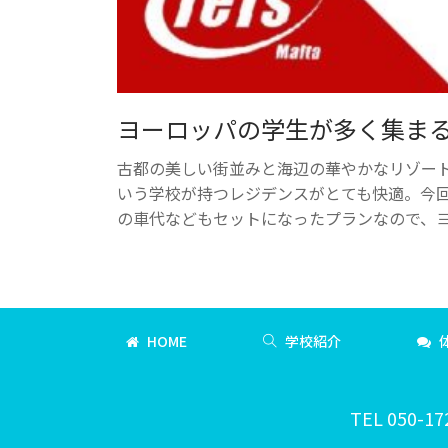
ヨーロッパの学生が多く集まるマル
古都の美しい街並みと海辺の華やかなリゾートが
いう学校が持つレジデンスがとても快適。今回こ
の車代などもセットになったプランなので、
HOME
学校紹介
TEL 050-17