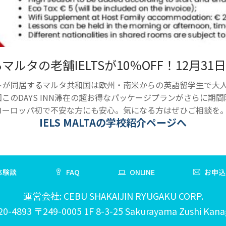
タの老舗IELTSが10％OFF！12月31
同居するマルタ共和国は欧州・南米からの英語留学生で大人気。中
のDAYS INN滞在の超お得なパッケージプランがさらに期間
ヨーロッパ初で不安な方にも安心。気になる方はぜひご相談を
IELS MALTAの学校紹介ページへ
体験談
FAQ
ONLINE
お申込
運営会社: CEBU SHAKAIJIN RYUGAKU CORP.
20-4893 〒249-0005 1F 8-3-25 Sakurayama Zushi Kan