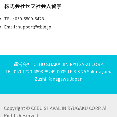
株式会社セブ社会人留学
TEL : 050-5809-5428
Email : support@cble.jp
運営会社: CEBU SHAKAIJIN RYUGAKU CORP.
TEL 050-1720-4893 〒249-0005 1F 8-3-25 Sakurayama
Zushi Kanagawa Japan
Copyright © CEBU SHAKAIJIN RYUGAKU CORP. All
Rights Reserved