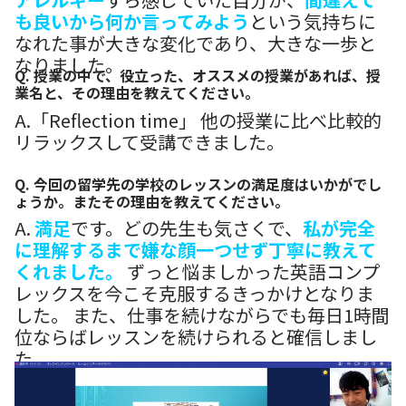
も良いから何か言ってみよう
という気持ちに
なれた事が大きな変化であり、大きな一歩と
なりました。
Q. 授業の中で、役立った、オススメの授業があれば、授
業名と、その理由を教えてください。
A.「Reflection time」 他の授業に比べ比較的
リラックスして受講できました。
Q. 今回の留学先の学校のレッスンの満足度はいかがでし
ょうか。またその理由を教えてください。
A.
満足
です。どの先生も気さくで、
私が完全
に理解するまで嫌な顔一つせず丁寧に教えて
くれました。
ずっと悩ましかった英語コンプ
レックスを今こそ克服するきっかけとなりま
した。 また、仕事を続けながらでも毎日1時間
位ならばレッスンを続けられると確信しまし
た。