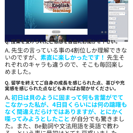
Q. 授業を受けられたご感想を自由にお聞かせ下さい。
A. 先生の言っている事の4割位しか理解できな
いのですが、
素直に楽しかったです！
先生そ
れぞれのキャラも違うので、そこも毎回楽し
めました。
Q. 留学を終えてご自身の成長を感じられた点、喜びや充
実感を感じられた点などもあればお聞かせください。
A.
初日は貝のように固まって何も言葉がでて
こなかった私が、4日目くらいには何の躊躇も
なく間違えだらけではありますが、とにかく
喋ってみようとしたこと
が自分でも驚きまし
た。また、Be動詞や文法用語を英語で教わ
る、という事に最初はとても戸惑いました